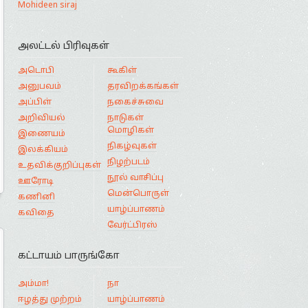
Mohideen siraj
அலட்டல் பிரிவுகள்
அடொபி
கூகிள்
அனுபவம்
தரவிறக்கங்கள்
அப்பிள்
நகைச்சுவை
அறிவியல்
நாடுகள்
மொழிகள்
இணையம்
நிகழ்வுகள்
இலக்கியம்
நிழற்படம்
உதவிக்குறிப்புகள்
நூல் வாசிப்பு
ஊரோடி
மென்பொருள்
கணினி
யாழ்ப்பாணம்
கவிதை
வேர்ட்பிரஸ்
கட்டாயம் பாருங்கோ
அம்மா!
நா
ஈழத்து முற்றம்
யாழ்ப்பாணம்