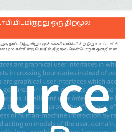
டொபியிடமிருந்து ஒரு திறமூல
த்துரு தரப்படுத்தலிலும் முன்னணி வகிக்கின்ற நிறுவனங்களில்
sans pro என்கின்ற பெயரில் திறமூல மென்பொருள் ஒன்றினை