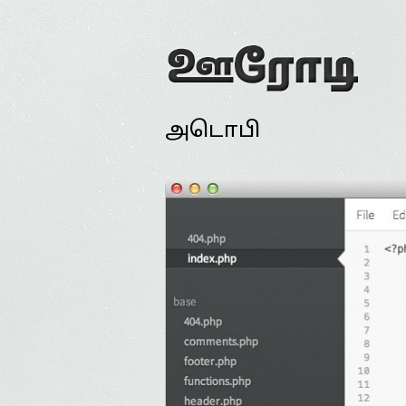
அடொபி