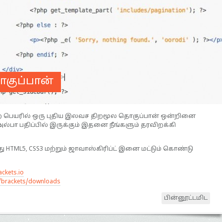
ொகுப்பான்
்ற பெயரில் ஒரு புதிய இலவச திறமூல தொகுப்பான் ஒன்றினை
ல்பா பதிப்பில் இருக்கும் இதனை நீங்களும் தரவிறக்கி
ு HTML5, CSS3 மற்றும் ஜாவாஸ்கிரிப்ட் இனை மட்டும் கொண்டு
ackets.io
e/brackets/downloads
பின்னூட்டமிட