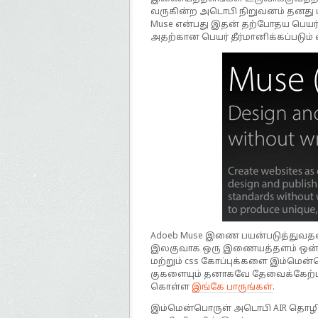
வருகின்ற அடொபி நிறுவனம் தனது 
Muse என்பது இதன் தற்போதய பெயர
அதற்கான பெயர் தீர்மானிக்கப்படும் 
Adoeb Muse இணை பயன்படுத்துவதன்
இலகுவாக ஒரு இணையத்தளம் ஒன்றின
மற்றும் css கோப்புக்களை இம்மென்ப
குகளையும் தனாகவே தேவைக்கேற்ப 
கொள்ள
இங்கே பாருங்கள்
.
இம்மென்பொருள் அடொபி AIR தொழிநு