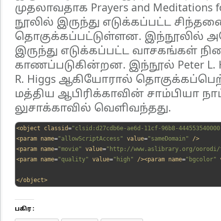
முதலாவதாக Prayers and Meditations 
நூலில் இருந்து எடுக்கப்பட்ட சிந்த
தொகுக்கப்பட்டுள்ளன. இந்நூலில் 
இருந்து எடுக்கப்பட்ட வாசகங்கள் நி
காணப்படுகின்றன. இந்நூல் Peter L. Hi
R. Higgs ஆகியோரால் தொகுக்கப்பெற்
மத்திய ஆபிரிக்காவின் சாம்பியா நா
லுசாக்காவில் வெளிவந்தது.
<object
classid
=
"clsid:d27cdb6e-ae6d-11cf-96b8-444553540000
<param
name
=
"allowScriptAccess"
value
=
"sameDomain"
/>
<param
name
=
"movie"
value
=
"http://www.aslibrary.org/oorodi/
<param
name
=
"quality"
value
=
"high"
/><param
name
=
"bgcolor"
</object>
பகிர :