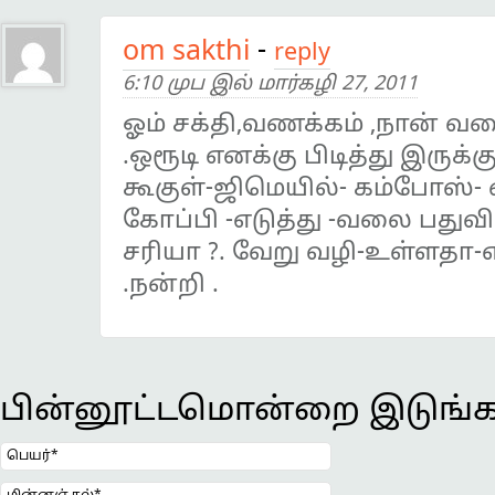
om sakthi
-
reply
6:10 முப இல் மார்கழி 27, 2011
ஓம் சக்தி,வணக்கம் ,நான் வ
.ஒரூடி எனக்கு பிடித்து இருக்க
கூகுள்-ஜிமெயில்- கம்போஸ்- 
கோப்பி -எடுத்து -வலை பதுவி
சரியா ?. வேறு வழி-உள்ளதா-
.நன்றி .
பின்னூட்டமொன்றை இடுங்க