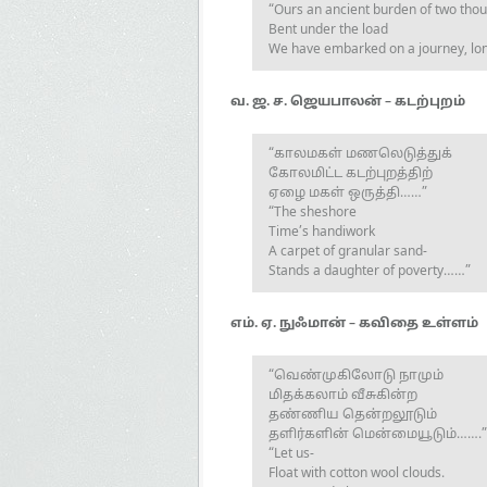
“Ours an ancient burden of two tho
Bent under the load
We have embarked on a journey, l
வ. ஜ. ச. ஜெயபாலன் – கடற்புறம்
“காலமகள் மணலெடுத்துக்
கோலமிட்ட கடற்புறத்திற்
ஏழை மகள் ஒருத்தி……”
“The sheshore
Time’s handiwork
A carpet of granular sand-
Stands a daughter of poverty……”
எம். ஏ. நுஃமான் – கவிதை உள்ளம்
“வெண்முகிலோடு நாமும்
மிதக்கலாம் வீசுகின்ற
தண்ணிய தென்றலூடும்
தளிர்களின் மென்மையூடும்…….”
“Let us-
Float with cotton wool clouds.