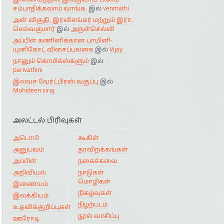
இணையத்தில் இலகுவாய் பணம்
சம்பாதிக்கலாம் வாங்க.
இல்
venmathi
அன் விகுதி, இரவிசங்கர் மற்றும் இரா.
செல்வகுமார்
இல்
அருள்செல்வி
அப்பிள் கணினிக்கான பாமினி-
யுனிகோட் விசைப்பலகை
இல்
Vijay
நானும் கொமிக்ஸ்களும்
இல்
parivathini
இலவச வேர்ட்பிரஸ் வகுப்பு
இல்
Mohideen siraj
அலட்டல் பிரிவுகள்
அடொபி
கூகிள்
அனுபவம்
தரவிறக்கங்கள்
அப்பிள்
நகைச்சுவை
அறிவியல்
நாடுகள்
மொழிகள்
இணையம்
நிகழ்வுகள்
இலக்கியம்
நிழற்படம்
உதவிக்குறிப்புகள்
நூல் வாசிப்பு
ஊரோடி