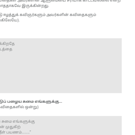
ட கவிதைகள் அவர்களின் ஆளுமையை சரியாக காட்டவில்லை என்ற
ியாததாகவே இருக்கின்றது.
ட்டு ஈழத்துக் கவிஞர்களும் அவர்களின் கவிதைகளும்
ங்கிலேயே).
க்கிறதே
வடத்தை
ுப் பழைய சுமை எங்களுக்கு…
 கவிதைகளில் ஒன்று)
 சுமை எங்களுக்கு
ன் முதுகிற்
 நீள் பயணம்……..”