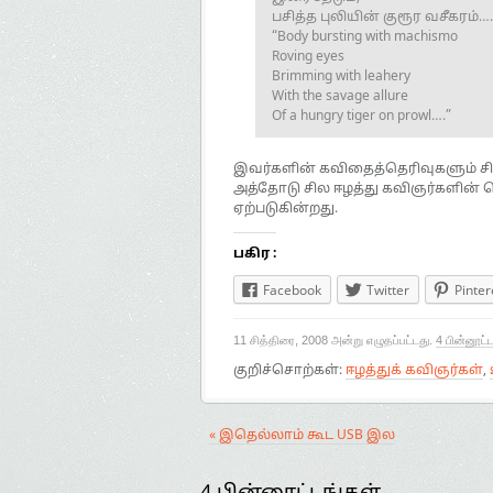
பசித்த புலியின் குரூர வசீகரம்….
“Body bursting with machismo
Roving eyes
Brimming with leahery
With the savage allure
Of a hungry tiger on prowl….”
இவர்களின் கவிதைத்தெரிவுகளும் ச
அத்தோடு சில ஈழத்து கவிஞர்களின் 
ஏற்படுகின்றது.
பகிர :
Facebook
Twitter
Pinter
11 சித்திரை, 2008 அன்று எழுதப்பட்டது.
4 பின்னூட்
குறிச்சொற்கள்:
ஈழத்துக் கவிஞர்கள்
,
« இதெல்லாம் கூட USB இல