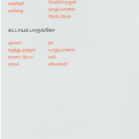
மென்பொருள்
கணினி
யாழ்ப்பாணம்
கவிதை
வேர்ட்பிரஸ்
கட்டாயம் பாருங்கோ
அம்மா!
நா
ஈழத்து முற்றம்
யாழ்ப்பாணம்
கானா பிரபா
ரவி
சாரல்
விவசாயி