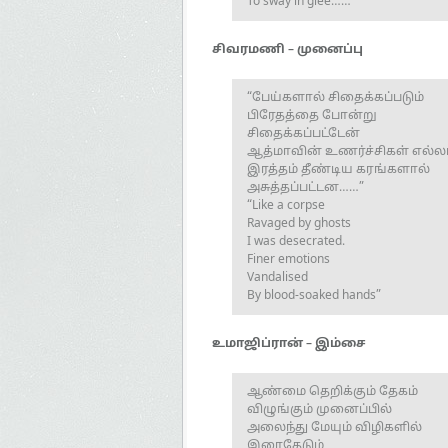
To sway in glee……”
சிவரமணி – முனைப்பு
“பேய்களால் சிதைக்கப்படும்
பிரேதத்தை போன்று
சிதைக்கப்பட்டேன்
ஆத்மாவின் உணர்ச்சிகள் எல்ல
இரத்தம் தீண்டிய கரங்களால்
அசுத்தப்பட்டன……”
“Like a corpse
Ravaged by ghosts
I was desecrated.
Finer emotions
Vandalised
By blood-soaked hands”
உமாஜிப்ரான் – இம்சை
ஆண்மை தெறிக்கும் தேகம்
விழுங்கும் முனைப்பில்
அலைந்து மேயும் விழிகளில்
இரைதேடும்,