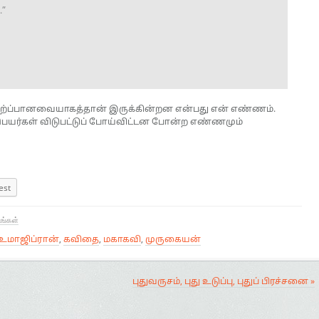
.”
ிற்ப்பானவையாகத்தான் இருக்கின்றன என்பது என் எண்ணம்.
பெயர்கள் விடுபட்டுப் போய்விட்டன போன்ற எண்ணமும்
est
டங்கள்
உமாஜிப்ரான்
,
கவிதை
,
மகாகவி
,
முருகையன்
புதுவருசம், புது உடுப்பு, புதுப் பிரச்சனை »