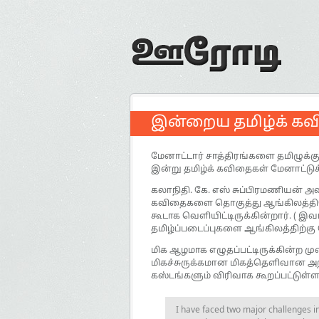
இன்றைய தமிழ்க் கவ
மேனாட்டார் சாத்திரங்களை தமிழுக்
இன்று தமிழ்க் கவிதைகள் மேனாட்டுக
கலாநிதி. கே. எஸ் சுப்பிரமணியன் அவர
கவிதைகளை தொகுத்து ஆங்கிலத்திலே
கூடாக வெளியிட்டிருக்கின்றார். ( 
தமிழ்ப்படைப்புகளை ஆங்கிலத்திற்கு
மிக ஆழமாக எழுதப்பட்டிருக்கின்ற ம
மிகச்சுருக்கமான மிகத்தெளிவான அறி
கஸ்டங்களும் விரிவாக கூறப்பட்டுள்
I have faced two major challenges in