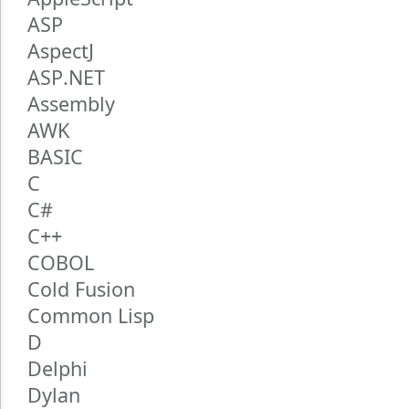
AppleScript
ASP
AspectJ
ASP.NET
Assembly
AWK
BASIC
C
C#
C++
COBOL
Cold Fusion
Common Lisp
D
Delphi
Dylan