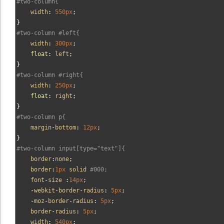
#two-column{
    width
:
550px
;
}
#two-column #left{
    width
:
300px
;
float
:
 left
;
}
#two-column #right{
    width
:
250px
;
float
:
 right
;
}
#two-column p{
    margin
-
bottom
:
12px
;
}
#two-column input[type="text"]{
    border
:
none
;
    border
:
1px
 solid 
#000;
    font
-
size 
:
14px
;
-
webkit
-
border
-
radius
:
5px
;
-
moz
-
border
-
radius
:
5px
;
    border
-
radius
:
5px
;
    width
:
540px
;