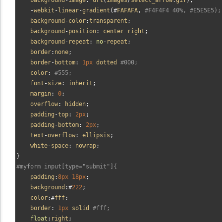
    background
-
image
:
 url
(
images
/
select_arrow
.
gif
),
-
webkit
-
linear
-
gradient
(#
FAFAFA
,
#F4F4F4 40%, #E5E5E5);
    background
-
color
:
transparent
;
    background
-
position
:
 center right
;
    background
-
repeat
:
no
-
repeat
;
    border
:
none
;
    border
-
bottom
:
1px
 dotted 
#000;
    color
:
#555;
    font
-
size
:
 inherit
;
    margin
:
0
;
    overflow
:
 hidden
;
    padding
-
top
:
2px
;
    padding
-
bottom
:
2px
;
    text
-
overflow
:
 ellipsis
;
    white
-
space
:
 nowrap
;
}
#myform input[type="submit"]{
    padding
:
8px
18px
;
    background
:#
222
;
    color
:#
fff
;
    border
:
1px
 solid 
#fff;
float
:
right
;