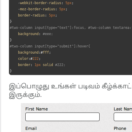
-
webkit
-
border
-
radius
:
5px
;
-
moz
-
border
-
radius
:
5px
;
    border
-
radius
:
5px
;
}
#two-column input[type="text"]:focus, #two-column textarea:
    background
:
#eee;
}
#two-column input[type="submit"]:hover{
    background
:#
fff
;
    color
:#
222
;
    border
:
1px
 solid 
#222;
}
இப்பொழுது உங்கள் படிவம் கீழ்க்கா
இருக்கும்.