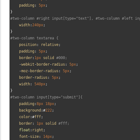
    padding
:
5px
;
}
#two-column #right input[type="text"], #two-column #left in
    width
:
240px
;
}
#two-column textarea {
    position
:
 relative
;
    padding
:
5px
;
    border
:
1px
 solid 
#000;
-
webkit
-
border
-
radius
:
5px
;
-
moz
-
border
-
radius
:
5px
;
    border
-
radius
:
5px
;
    width
:
540px
;
}
#two-column input[type="submit"]{
    padding
:
8px
18px
;
    background
:#
222
;
    color
:#
fff
;
    border
:
1px
 solid 
#fff;
float
:
right
;
    font
-
size
:
14px
;