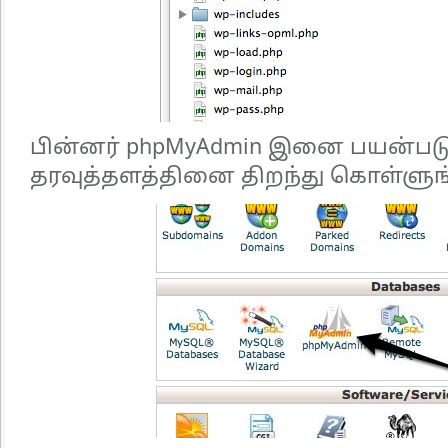
பின்னர் phpMyAdmin இனை பயன்படு
தரவுத்தளத்தினை திறந்து கொள்ளுங