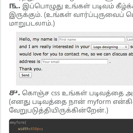
௩.
இப்பொழுது உங்கள் படிவம் கீழ்க
இருக்கும். (உங்கள் வார்ப்புருவைப் 
மாறுபடலாம்.)
௪.
கொஞ்ச css உங்கள் படிவத்தை அழக
(எனது படிவத்தை நான் myform என்கி
வேறுபடுத்தியிருக்கின்றேன்.)
#myform{
    width
:
650px
;