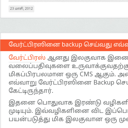
23 மாசி, 2012
வேர்ட்பிரஸினை backup செய்வது எவ்
வேர்ட்பிரஸ்
ஆனது இலகுவாக இணையத
வலைப்பதிவுகளை உருவாக்குவதற்கு
மிகப்பிரபலமான ஒரு CMS ஆகும். 
எவ்வாறு வேர்ட்பிரஸினை Backup செ
கேட்டிருந்தார்.
இதனை பொதுவாக இரண்டு வழிகளில
முடியும். இவ்வழிகளினை விட இப்பொ
பயன்படுத்து மிக இலகுவான ஒரு மு