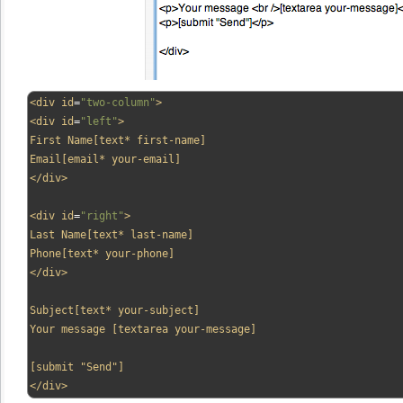
<div
id
=
"two-column"
>
<div
id
=
"left"
>
First Name[text* first-name]

</div>
<div
id
=
"right"
>
Last Name[text* last-name]

</div>
Subject[text* your-subject]

Your message [textarea your-message]

</div>