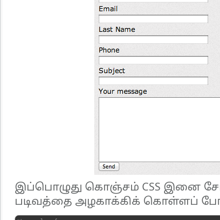
இப்பொழுது கொஞ்சம் CSS இனை சேர்
படிவத்தை அழகாக்கிக் கொள்ளப் ப