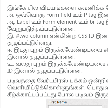
இங்கே சில விடயங்களை கவனிக்க வ
அ. ஒவ்வொரு Form field உம் P tag இ
ஆ. Label உம் Form element உம் br ta
வேறுபடுத்தப்பட்டுள்ளன.
இ. #two-column என்கின்ற CSS ID இனா
சூழப்பட்டுள்ளது.
ஈ. இடது புறம் இருக்கவேண்டியவை #le
இனால் சூழப்பட்டுள்ளன.
உ. வலது புறம் இருக்கவேண்டியவை #r
ID இனால் சூழப்பட்டுள்ளன.
படிவத்தை வேர்ட்பிரஸ் பக்கம் ஒன்றின
வெளியிட்டுக்கொள்ளுங்கள். பொது
கீழ்க்காட்டப்பட்டது போல படிவம் இருக்