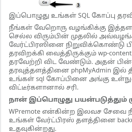
இப்பொழுது உங்கள் SQL கோப்பு தரவிற
நீங்கள் வேறொரு வழங்கிக்கு இத்
செல்ல விரும்பின் முதலில் அவ்வழ
வேர்ட்பிரஸினை நிறுவிக்கொண்டு பி
தரவிறக்கி வைத்திருக்கும் wp-cont
தரவேற்றி விட வேண்டும். அதன் பின்
தரவுத்தளத்தினை phpMyAdmin இல் தி
உங்கள் sql கோப்பினை அங்கு உள்ந
விட்டீர்களானால் சரி.
நான் இப்பொழுது பயன்படுத்தும் 
WPremote என்கின்ற இலவச சேவை ந
உங்கள் வேர்ட்பிரஸ் தளத்தினை bac
உதவுகின்றது.