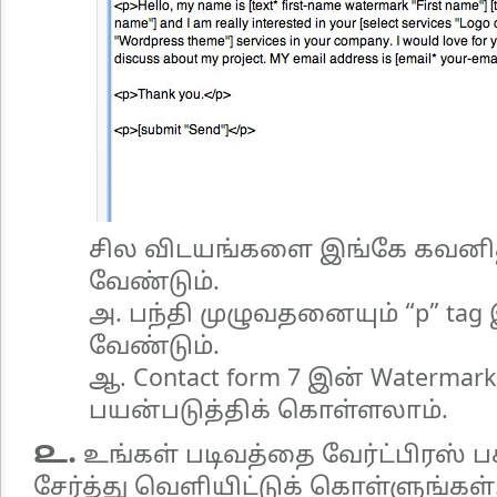
சில விடயங்களை இங்கே கவனித
வேண்டும்.
அ. பந்தி முழுவதனையும் “p” ta
வேண்டும்.
ஆ. Contact form 7 இன் Waterma
பயன்படுத்திக் கொள்ளலாம்.
௨.
உங்கள் படிவத்தை வேர்ட்பிரஸ் ப
சேர்த்து வெளியிட்டுக் கொள்ளுங்கள்