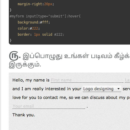
    margin
-
right
:
20px
;
}
#myform input[type="submit"]:hover{
    background
:#
fff
;
    color
:#
222
;
    border
:
1px
 solid 
#222;
}
௫.
இப்பொழுது உங்கள் படிவம் கீழ்க
இருக்கும்.