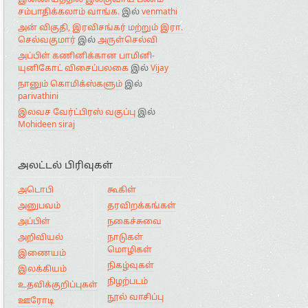
இணையத்தில் இலகுவாய் பணம்
சம்பாதிக்கலாம் வாங்க.
இல்
venmathi
அன் விகுதி, இரவிசங்கர் மற்றும் இரா.
செல்வகுமார்
இல்
அருள்செல்வி
அப்பிள் கணினிக்கான பாமினி-
யுனிகோட் விசைப்பலகை
இல்
Vijay
நானும் கொமிக்ஸ்களும்
இல்
parivathini
இலவச வேர்ட்பிரஸ் வகுப்பு
இல்
Mohideen siraj
அலட்டல் பிரிவுகள்
அடொபி
கூகிள்
அனுபவம்
தரவிறக்கங்கள்
அப்பிள்
நகைச்சுவை
அறிவியல்
நாடுகள்
மொழிகள்
இணையம்
நிகழ்வுகள்
இலக்கியம்
நிழற்படம்
உதவிக்குறிப்புகள்
நூல் வாசிப்பு
ஊரோடி