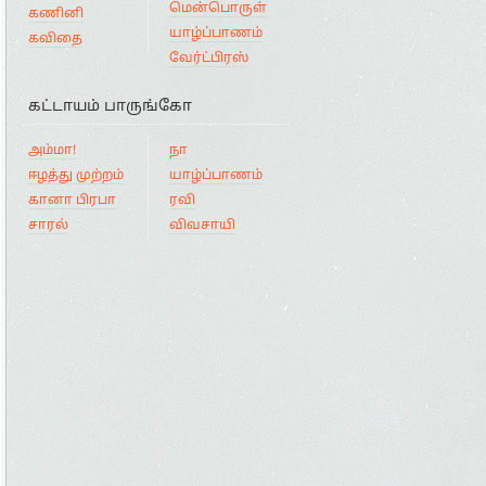
மென்பொருள்
கணினி
யாழ்ப்பாணம்
கவிதை
வேர்ட்பிரஸ்
கட்டாயம் பாருங்கோ
அம்மா!
நா
ஈழத்து முற்றம்
யாழ்ப்பாணம்
கானா பிரபா
ரவி
சாரல்
விவசாயி