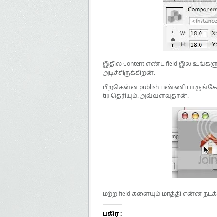
இதில Content எண்ட field இல உங்களு
அடிச்சிருக்கிறன்.
பிறகென்ன publish பண்ணி பாருங்கோ.
tip தெரியும். அவ்வளவுதான்.
மற்ற field களையும் மாத்தி என்ன நட
பகிர :