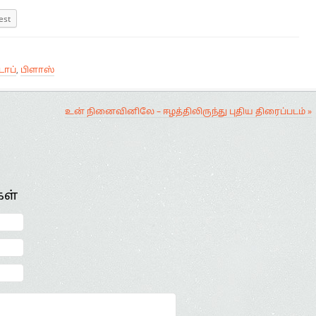
est
ொப்
,
பிளாஸ்
உன் நினைவினிலே – ஈழத்திலிருந்து புதிய திரைப்படம் »
கள்