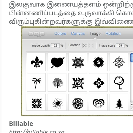
இலகுவாக இணையத்தளம் ஒன்றிற்க
பின்னணிப்படத்தை உருவாக்கி கொ
விரும்புகின்றவர்களுக்கு இவ்விணை
Billable
http://billable.co.za