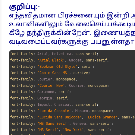
குறிப்பு:-
எந்தவிதமான பிரச்சனையும் இன்றி
உலாவிகளிலும் வேலைசெய்யக்கூடிய
கீழே தந்திருக்கின்றேன். இணையத்
வடிவமைப்பவர்களுக்கு பயனுள்ளதாயி
font
-
family
:
Arial
,
Helvetica
,
 sans
-
serif
;
font
-
family
:
'Arial Black'
,
Gadget
,
 sans
-
serif
;
font
-
family
:
'Bookman Old Style'
,
 serif
;
font
-
family
:
'Comic Sans MS'
,
 cursive
;
font
-
family
:
Courier
,
 monospace
;
font
-
family
:
'Courier New'
,
Courier
,
 monospace
;
font
-
family
:
Garamond
,
 serif
;
font
-
family
:
Georgia
,
 serif
;
font
-
family
:
Impact
,
Charcoal
,
 sans
-
serif
;
font
-
family
:
'Lucida Console'
,
Monaco
,
 monospace
;
font
-
family
:
'Lucida Sans Unicode'
,
'Lucida Grande'
,
 sans
-
s
font
-
family
:
'MS Sans Serif'
,
Geneva
,
 sans
-
serif
;
font
-
family
:
'MS Serif'
,
'New York'
,
 sans
-
serif
;