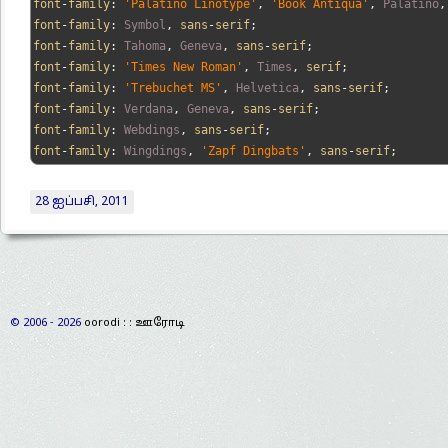
font
-
family
:
'Palatino Linotype'
,
'Book Antiqua'
,
Palatino
,
font
-
family
:
Symbol
,
 sans
-
serif
;
font
-
family
:
Tahoma
,
Geneva
,
 sans
-
serif
;
font
-
family
:
'Times New Roman'
,
Times
,
 serif
;
font
-
family
:
'Trebuchet MS'
,
Helvetica
,
 sans
-
serif
;
font
-
family
:
Verdana
,
Geneva
,
 sans
-
serif
;
font
-
family
:
Webdings
,
 sans
-
serif
;
font
-
family
:
Wingdings
,
'Zapf Dingbats'
,
 sans
-
serif
;
28 ஐப்பசி, 2011
© 2006 - 2026
oorodi : : ஊரோடி