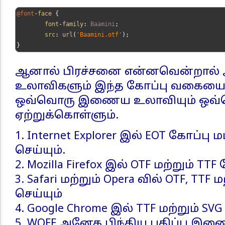
@font
-
face 
{
	font
-
family
:
Baamini
;
	src
:
 url
(
'Baamini.otf'
);
}
ஆனால் பிரச்சனை என்னவென்றால
உலாவிகளும் இந்த கோப்பு வகையை 
ஒவ்வொரு இணைய உலாவியும் ஒ
ஏற்றுக்கொள்ளும்.
1. Internet Explorer இல் EOT கோப்பு
செய்யும்.
2. Mozilla Firefox இல் OTF மற்றும் TT
3. Safari மற்றும் Opera வில் OTF, TT
செய்யும்
4. Google Chrome இல் TTF மற்றும் SV
5. WOFF அனேக பிந்திய பதிப்பு 