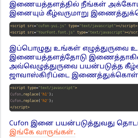
இணையத்தளத்தில் நீங்கள் அக்கோப்
இனையும் கீழ்வருமாறு இணைத்துக்
<script
src
=
"cufon-yui.js"
type
=
"text/javascript"
></script>
<script
src
=
"YourFont.font.js"
type
=
"text/javascript"
></scr
இப்பொழுது உங்கள் எழுத்துருவை உ
இணையத்தளத்தோடு இணைத்தாகிவி
அவ்வெழுத்துருவை பயன்படுத்த கீழ
ஜாவாஸ்கிரிப்டை இணைத்துக்கொள்
<script
type
=
"text/javascript"
>
Cufon
.
replace
(
'h1'
);
Cufon
.
replace
(
'h2'
);
</script>
Cufon இனை பயன்படுத்துவது தொடர்
இங்கே வாருங்கள்.