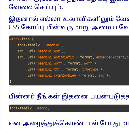
வேலை செய்யும்.
இதனால் எல்லா உலாவிகளிலும் வே
CSS கோப்பு பின்வருமாறு அமைய வே
@font
-
face 
{
    font
-
family
:
'Baamini'
;
    src
:
 url
(
'baamini.eot'
);
    src
:
 url
(
'baamini.eot?#iefix'
)
 format
(
'embedded-opentyp
         url
(
'baamini.woff'
)
 format
(
'woff'
),
         url
(
'baamini.ttf'
)
 format
(
'truetype'
),
         url
(
'baamini.svg#ZombieA'
)
 format
(
'svg'
);
}
பின்னர் நீங்கள் இதனை பயன்படு
font
-
family
:
Baamni
;
என அழைத்துக்கொண்டால் போதுமா