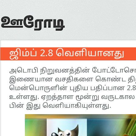
ஜிம்ப் 2.8 வெளியானது
அடொபி நிறுவனத்தின் போட்டோசொப
இணையான வசதிகளை கொண்ட திற
மென்பொருளின் புதிய பதிப்பான 2.
உள்ளது. ஏறத்தாள மூன்று வருடகால 
பின் இது வெளியாகியுள்ளது.