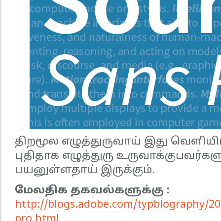
திறமூல எழுத்துருவாய் இது வெளியிட
புதிதாக எழுத்துரு உருவாக்குபவர்களு
பயனுள்ளதாய் இருக்கும்.
மேலதிக தகவல்களுக்கு :
http://blogs.adobe.com/typblography/20
pro.html