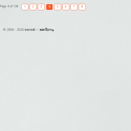
Page 4 of 138
1
2
3
4
5
6
7
8
© 2006 - 2026
oorodi : : ஊரோடி