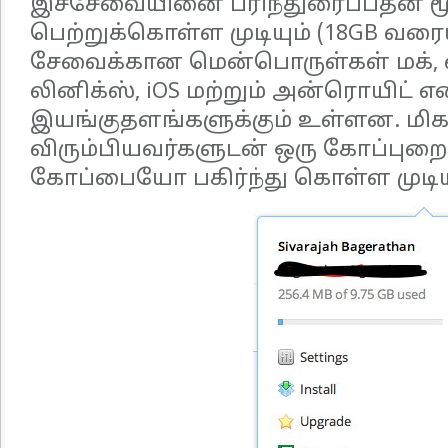
இச்சேவையினை பரிந்துரைப்பதன் ம
பெற்றுக்கொள்ள முடியும் (18GB வரைய
சேவைக்கான மென்பொருள்கள் மக், 
லினிக்ஸ், iOS மற்றும் அன்ரொயிட்
இயங்குதளங்களுக்கும் உள்ளன. மி
விரும்பியவர்களுடன் ஒரு கோப்பு
கோப்பையோ பகிர்ந்து கொள்ள முடியு