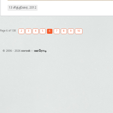
13 சித்திரை, 2012
Page 6 of 138
2
3
4
5
6
7
8
9
10
© 2006 - 2026
oorodi : : ஊரோடி