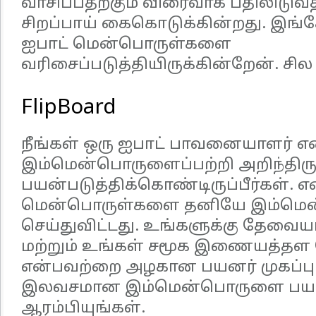
வாசிப்பதற்கும் விரைவாக பதிலிடுவத
சிறப்பாய் கைகொடுக்கின்றது. இங்கே
ஐபாட் மென்பொருள்களை
வரிசைப்படுத்தியிருக்கின்றேன். 
FlipBoard
நீங்கள் ஒரு ஐபாட் பாவனையாளர் என
இம்மென்பொருளைப்பற்றி அறிந்திருப்
பயன்படுத்திக்கொண்டிருப்பீர்கள். எ
மென்பொருள்களை தனியே இம்மென்ப
செய்துவிட்டது. உங்களுக்கு தேவை
மற்றும் உங்கள் சமூக இணையத்தள 
என்பவற்றை அழகான பயனர் முகப்பு
இலவசமான இம்மென்பொருளை பயன
ஆரம்பியுங்கள்.