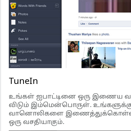
TuneIn
உங்கள் ஐபாட்டினை ஒரு இணைய வ
விடும் இம்மென்பொருள். உங்களுக்கு
வானொலிகளை இணைத்துக்கொள்ள ம
ஒரு வசதியாகும்.