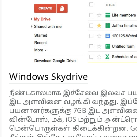
Windows Skydrive
நீண்டகாலமாக இச்சேவை இலவச பயன
இட அளவினை வழங்கி வந்தது. இப்ப
பயனாளர்களுக்கு 7GB இட அளவினை
வின்டோஸ், மக், iOS மற்றும் அன்ட்ர
மென்பொருள்கள் கிடைக்கின்றன. Go